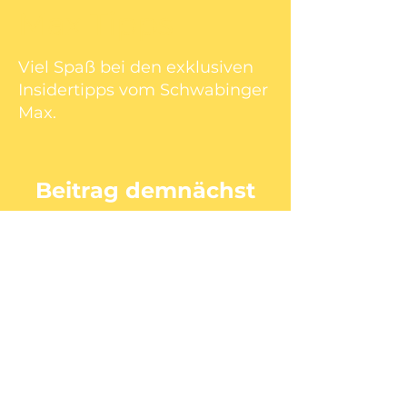
Max Tipps
Viel Spaß bei den exklusiven
Insidertipps vom Schwabinger
Max.
Beitrag demnächst
verfügbar
Entdecke weitere Kategorien
dieses Blogs oder versuche es
später nochmal.
Impressum
Datenschutz
AGB
© 2026 Maximilian Henninger